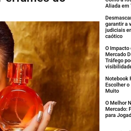
Aliada em
Desmascare
garantir a
judiciais 
caótico
O Impacto 
Mercado Di
Tráfego po
visibilidad
Notebook 
Escolher o
Muito
O Melhor 
Mercado: 
para Jogad