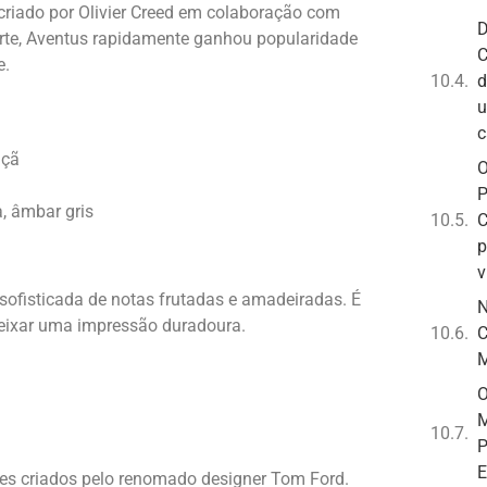
criado por Olivier Creed em colaboração com
D
arte, Aventus rapidamente ganhou popularidade
C
e.
d
u
c
açã
O
P
a, âmbar gris
C
p
v
ofisticada de notas frutadas e amadeiradas. É
N
deixar uma impressão duradoura.
C
M
O
M
P
E
es criados pelo renomado designer Tom Ford.