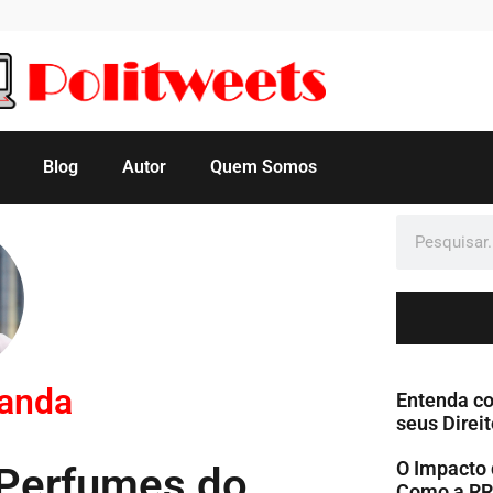
Blog
Autor
Quem Somos
manda
Entenda co
seus Direit
O Impacto 
 Perfumes do
Como a RR