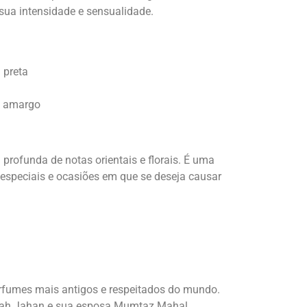
sua intensidade e sensualidade.
 preta
te amargo
profunda de notas orientais e florais. É uma
s especiais e ocasiões em que se deseja causar
rfumes mais antigos e respeitados do mundo.
Shah Jahan e sua esposa Mumtaz Mahal,