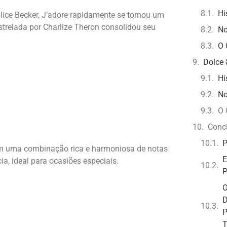
Hi
lice Becker, J’adore rapidamente se tornou um
strelada por Charlize Theron consolidou seu
No
O 
Dolce 
Hi
No
O 
Conc
P
com uma combinação rica e harmoniosa de notas
E
ia, ideal para ocasiões especiais.
P
O
D
P
T