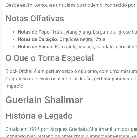
Desde então, tornou-se um clássico moderno, conhecido por 
Notas Olfativas
Notas de Topo
: Trufa, ylang-ylang, bergamota, groselha
Notas de Coração
: Orquídea negra, lótus
Notas de Fundo
: Patchouli, incenso, sândalo, chocola
O Que o Torna Especial
Black Orchid é um perfume rico e opulento, com uma mistura 
fragrância que exala mistério e sedução, perfeita para noite
impacto.
Guerlain Shalimar
História e Legado
Criado em 1925 por Jacques Guerlain, Shalimar é um dos pe
Inspirado pela história de amor entre o imperador Mughal 