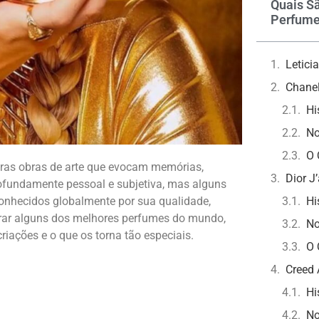
Quais S
Perfume
Letic
Chanel
Hi
No
O 
iras obras de arte que evocam memórias,
Dior J
ofundamente pessoal e subjetiva, mas alguns
onhecidos globalmente por sua qualidade,
Hi
orar alguns dos melhores perfumes do mundo,
No
criações e o que os torna tão especiais.
O 
Creed 
Hi
No