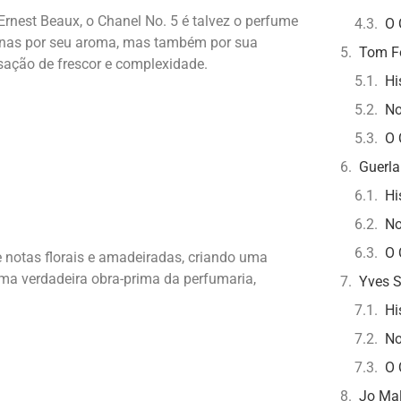
rnest Beaux, o Chanel No. 5 é talvez o perfume
O 
penas por seu aroma, mas também por sua
Tom Fo
ação de frescor e complexidade.
Hi
No
O 
Guerla
Hi
No
O 
 notas florais e amadeiradas, criando uma
uma verdadeira obra-prima da perfumaria,
Yves S
Hi
No
O 
Jo Mal