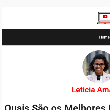
Home
Leticia A
Quais São os Melhores