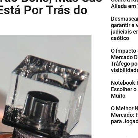
stá Por Trás do
Aliada em
Desmascare
garantir a
judiciais 
caótico
O Impacto 
Mercado Di
Tráfego po
visibilidad
Notebook 
Escolher o
Muito
O Melhor 
Mercado: 
para Jogad