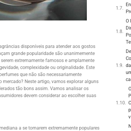
En
Pr
O 
Di
Po
Te
agrâncias disponíveis para atender aos gostos
De
cançam grande popularidade são unanimemente
Co
 de serem extremamente famosos e amplamente
da
evidade, complexidade ou originalidade. Este
um
 perfumes que não são necessariamente
ca
 mercado? Neste artigo, vamos explorar alguns
erados tão bons assim. Vamos analisar os
O
onsumidores devem considerar ao escolher suas
P
C
p
v
N
e mediana a se tornarem extremamente populares