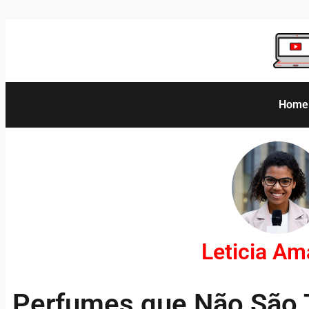
Home
Leticia A
Perfumes que Não São 