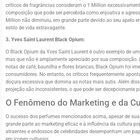
críticos de fragrâncias consideram o 1 Million excessivame
composição que pode ser percebida como enjoativa e agressiv
Million não diminuiu, em grande parte devido ao seu apelo 
estilo de vida extravagante.
3. Yves Saint Laurent Black Opium:
O Black Opium da Yves Saint Laurent é outro exemplo de u
mas que não é amplamente apreciado por sua composição
notas de café, baunilha e flores brancas, Black Opium foi i
consumidores. No entanto, os críticos frequentemente apont
doçura excessiva que domina as notas mais sutis. Além dis
projeção são inconsistentes, o que pode ser decepcionante 
O Fenômeno do Marketing e da Cu
O sucesso dos perfumes mencionados acima, apesar de suas 
grande parte ao marketing eficaz e à influência da cultura 
atraentes e endossos de celebridades desempenham um pape
em ícones culturais.