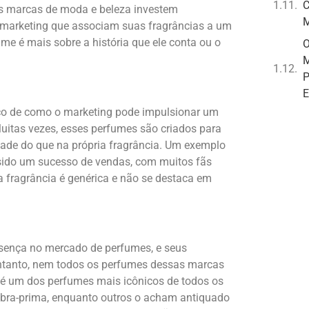
C
s marcas de moda e beleza investem
M
marketing que associam suas fragrâncias a um
ume é mais sobre a história que ele conta ou o
O
M
P
E
co de como o marketing pode impulsionar um
uitas vezes, esses perfumes são criados para
idade do que na própria fragrância. Um exemplo
 sido um sucesso de vendas, com muitos fãs
a fragrância é genérica e não se destaca em
esença no mercado de perfumes, e seus
ntanto, nem todos os perfumes dessas marcas
é um dos perfumes mais icônicos de todos os
bra-prima, enquanto outros o acham antiquado