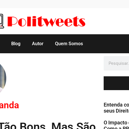
Blog
Autor
Quem Somos
manda
Entenda co
seus Direit
O Impacto 
Tão Bons, Mas São
Como a RR