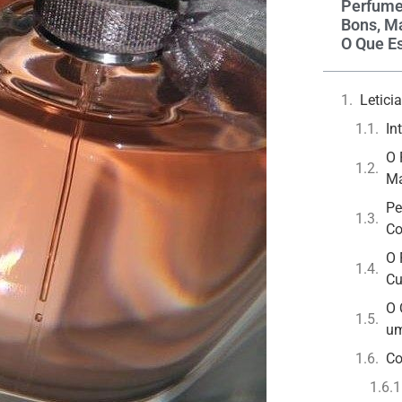
Perfume
Bons, M
O Que Es
Letic
In
O 
Ma
Pe
Co
O 
Cu
O 
um
Co