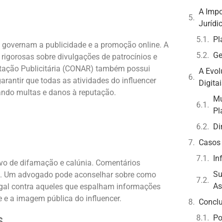
A Impo
Jurídi
Pl
 governam a publicidade e a promoção online. A
Ge
 rigorosas sobre divulgações de patrocínios e
ntação Publicitária (CONAR) também possui
A Evol
rantir que todas as atividades do influencer
Digita
ndo multas e danos à reputação.
Mu
Pl
Di
Casos 
In
alvo de difamação e calúnia. Comentários
Su
ira. Um advogado pode aconselhar sobre como
As
legal contra aqueles que espalham informações
e e a imagem pública do influencer.
Concl
s
Po