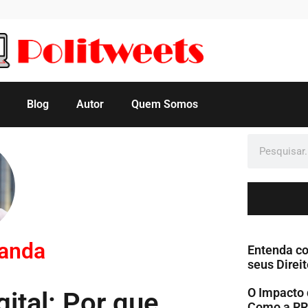
Blog
Autor
Quem Somos
manda
Entenda co
seus Direit
O Impacto 
ital: Por que
Como a RR