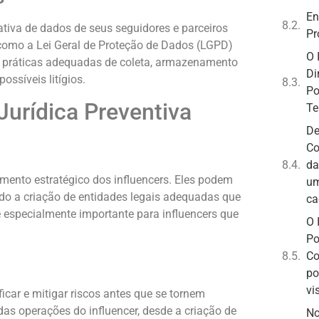
En
tiva de dados de seus seguidores e parceiros
Pr
 como a Lei Geral de Proteção de Dados (LGPD)
O 
ar práticas adequadas de coleta, armazenamento
Di
ossíveis litígios.
Po
Jurídica Preventiva
Te
De
Co
da
nto estratégico dos influencers. Eles podem
um
indo a criação de entidades legais adequadas que
ca
 especialmente importante para influencers que
O 
Po
Co
po
vi
ificar e mitigar riscos antes que se tornem
 das operações do influencer, desde a criação de
No