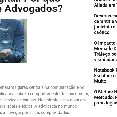
de Advogados?
Aliada em
Desmascare
garantir a
judiciais 
caótico
O Impacto 
Mercado Di
Tráfego po
visibilidad
Notebook 
Escolher o
Muito
tornaram figuras centrais na comunicação e no
O Melhor 
ificativa sobre o comportamento do consumidor,
Mercado: 
, serviços e causas. No entanto, essa nova era
para Jogad
fios legais e éticos. A advocacia no mundo
rs a navegar por essas complexidades,