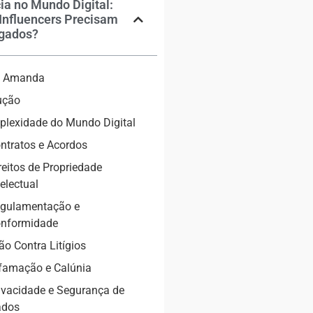
ia no Mundo Digital:
Influencers Precisam
gados?
ia Amanda
ução
lexidade do Mundo Digital
ntratos e Acordos
reitos de Propriedade
telectual
gulamentação e
nformidade
ão Contra Litígios
famação e Calúnia
ivacidade e Segurança de
ados