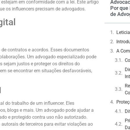
Advocac
 estejam em conformidade com a lei. Este artigo
Por que 
que os influencers precisam de advogados.
de Advo
ital
Letic
Introd
ão de contratos e acordos. Esses documentos
A Comp
 colaborações. Um advogado especializado pode
Co
s sejam justos e proteger os direitos do
Di
odem se encontrar em situações desfavoráveis,
In
Re
l
Co
Proteç
al do trabalho de um influencer. Eles
deos, blogs e mais. Um advogado pode ajudar a
Di
rado e protegido contra uso não autorizado.
Pr
 autorais de terceiros para evitar violações ao
D