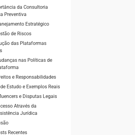
rtância da Consultoria
ca Preventiva
anejamento Estratégico
stão de Riscos
ução das Plataformas
is
danças nas Políticas de
ataforma
reitos e Responsabilidades
de Estudo e Exemplos Reais
fluencers e Disputas Legais
cesso Através da
sistência Jurídica
usão
sts Recentes