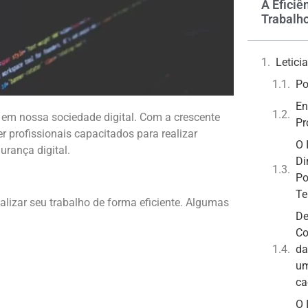
A Eficiê
Trabalho
Letic
Po
En
e em nossa sociedade digital. Com a crescente
Pr
r profissionais capacitados para realizar
O 
urança digital.
Di
Po
Te
realizar seu trabalho de forma eficiente. Algumas
De
Co
da
um
ca
O 