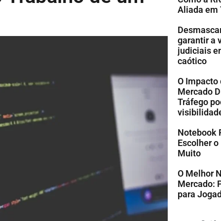
Aliada em
Desmascare
garantir a
judiciais 
caótico
O Impacto 
Mercado Di
Tráfego po
visibilidad
Notebook 
Escolher o
Muito
O Melhor 
Mercado: 
para Jogad