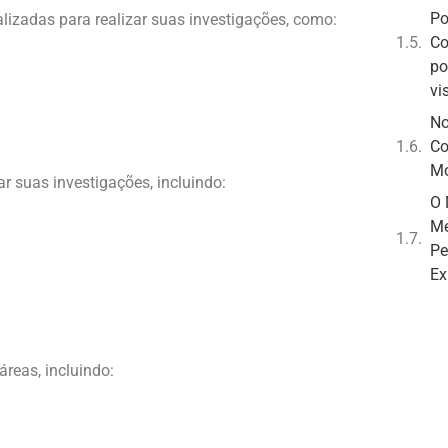
Po
alizadas para realizar suas investigações, como:
Co
po
vi
No
Co
Mo
zar suas investigações, incluindo:
O 
Me
Pe
Ex
áreas, incluindo: