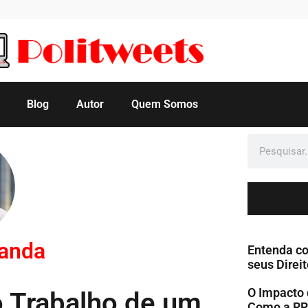
Blog
Autor
Quem Somos
manda
Entenda co
seus Direit
O Impacto 
do Trabalho de um
Como a RR